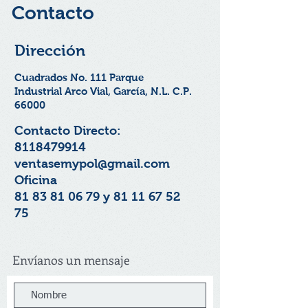
Contacto
Dirección
Cuadrados No. 111 Parque
Industrial Arco Vial, García, N.L. C.P.
66000
Contacto Directo:
8118479914
ventasemypol@gmail.com
Oficina
81 83 81 06 79
y
81 11 67 52
75
Envíanos un mensaje