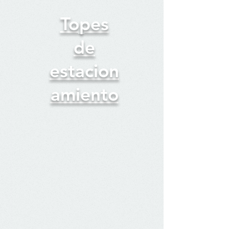
Topes
de
estacion
amiento