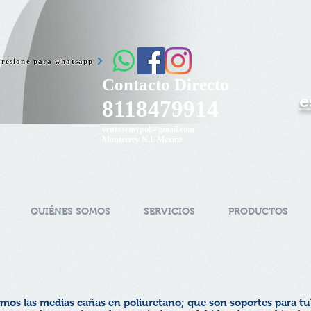
Presione para whatsapp
Contacto Directo
e
8118479914
ventasemypol@gmail.com
Monterrey N.L Mexico
QUIÉNES SOMOS
SERVICIOS
PRODUCTOS
camos las medias cañas en poliuretano; que son soportes para tu