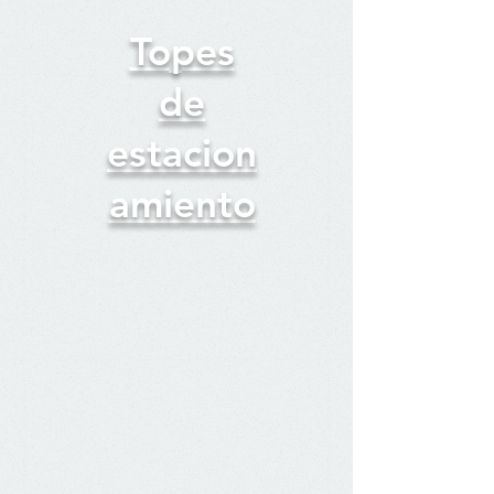
Topes
de
estacion
amiento